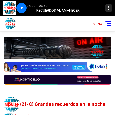
04:00 - 06:59
NECER
ter Forever
RECUERDOS AL AMANECER
RICK ASTLEY - Togheter Forever
MENÚ
(21-C) Grandes recuerdos en la noche